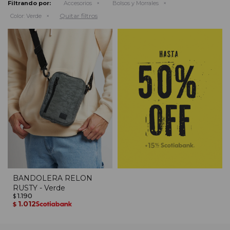
Filtrando por:
Accesorios
Bolsos y Morrales
Quitar filtros
Color:
Verde
BANDOLERA RELON
RUSTY - Verde
1.190
$
1.012
$