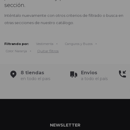
sección.
Inténtalo nuevamente con otros criterios de filtrado o busca en
otras secciones de nuestro catálogo.
Filtrando por:
Vestimenta
Canguros y Buzos
Quitar filtros
Color:
Naranja
8 tiendas
Envios
en todo el pais
a todo el país
NEWSLETTER