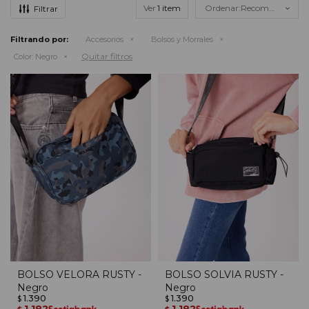
Ver
Recomendados
Filtrando por:
Accesorios
Bolsos y Morrales
Quitar filtros
Color:
Negro
BOLSO VELORA RUSTY -
BOLSO SOLVIA RUSTY -
Negro
Negro
1.390
1.390
$
$