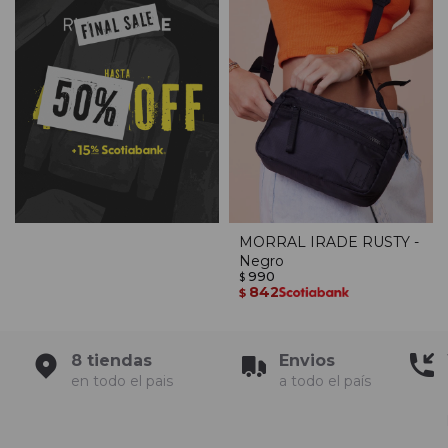
MORRAL IRADE RUSTY -
Negro
990
$
842
$
8 tiendas
Envios
en todo el pais
a todo el país