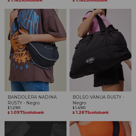
1.182
1.182
$
$
BANDOLERA NADINA
BOLSO VANUA RUSTY -
RUSTY - Negro
Negro
1.290
1.490
$
$
1.097
1.267
$
$