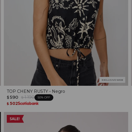
EXCLUSIVO WEB
TOP CHENY RUSTY - Negro
590
1.190
$
$
50
502
$