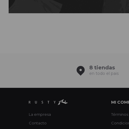
8 tiendas
en todo el pais
MI COM
La empresa
Términos 
Contacto
Condicio