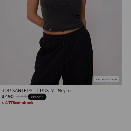
EXCLUSIVO WEB
TOP SANTERSLD RUSTY - Negro
490
790
$
$
38
417
$