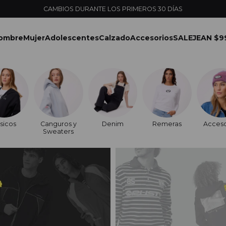
ENVÍOS EXPRESS EN MONTEVIDEO CON PEDIDOS YA
ombre
Mujer
Adolescentes
Calzado
Accesorios
SALE
JEAN $9
sicos
Canguros y
Denim
Remeras
Acceso
Sweaters