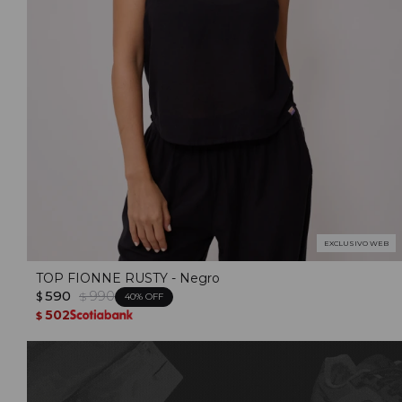
EXCLUSIVO WEB
TOP FIONNE RUSTY - Negro
590
990
$
$
40
502
$