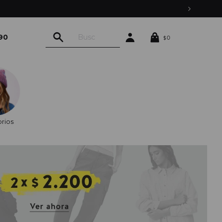
90
0
$
rios