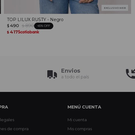
EXCLUSIVO WEB
TOP LILUX RUSTY - Negro
490
890
$
$
45
417
$
Envios
a todo el país
PRA
MENÚ CUENTA
legales
Mi cuenta
nes de compra
Mis compras