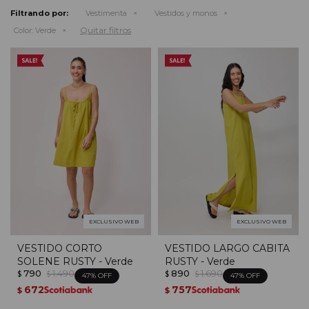
Filtrando por:
Vestimenta
Vestidos y monos
Quitar filtros
Color:
Verde
EXCLUSIVO WEB
EXCLUSIVO WEB
VESTIDO CORTO
VESTIDO LARGO CABITA
SOLENE RUSTY - Verde
RUSTY - Verde
790
1.490
890
1.690
$
$
$
$
47
47
672
757
$
$