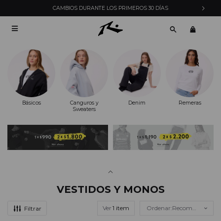
CAMBIOS DURANTE LOS PRIMEROS 30 DÍAS

Básicos
Canguros y
Denim
Remeras
Sweaters
VESTIDOS Y MONOS
Ver
Recomendados