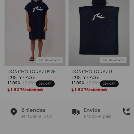
EXCLUSIVO WEB
EXCLUSIVO WEB
PONCHO TORAZUS26
PONCHO TORAZU
RUSTY - Azul
RUSTY - Azul
1.890
2.890
1.890
2.890
$
$
$
$
35
35
1.607
1.607
$
$
8 tiendas
Envios
en todo el pais
a todo el país