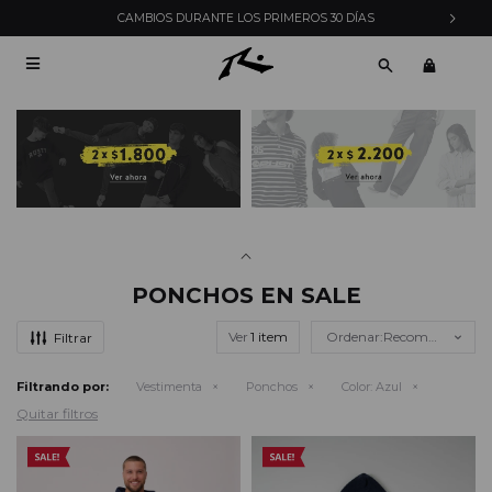
CAMBIOS DURANTE LOS PRIMEROS 30 DÍAS

PONCHOS EN SALE
Ver
Recomendados
Filtrando por:
Vestimenta
Ponchos
Color:
Azul
Quitar filtros