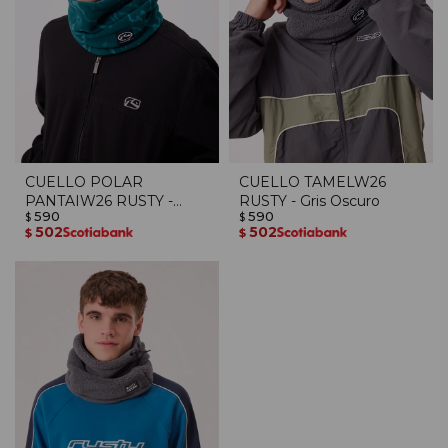
CUELLO POLAR
CUELLO TAMELW26
PANTAIW26 RUSTY -
RUSTY - Gris Oscuro
590
590
Verde Oscuro
$
$
502
502
$
$