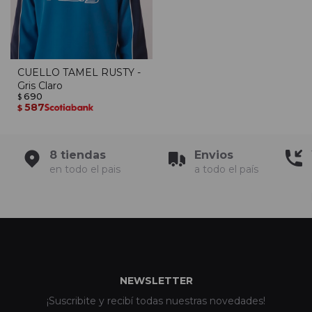
CUELLO TAMEL RUSTY -
Gris Claro
690
$
587
$
8 tiendas
Envios
en todo el pais
a todo el país
NEWSLETTER
¡Suscribite y recibí todas nuestras novedades!