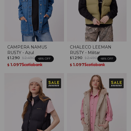
CAMPERA NAMUS
CHALECO LEEMAN
RUSTY - Azul
RUSTY - Militar
1.290
2.490
1.290
2.490
$
$
$
$
48
48
1.097
1.097
$
$