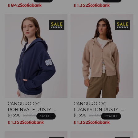
842
1.352
$
$
CANGURO C/C
CANGURO C/C
ROBINVALE RUSTY -
FRANKSTON RUSTY -
1.590
2.390
1.590
2.190
Navy
Taupe
$
$
$
$
33
27
1.352
1.352
$
$