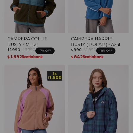
CAMPERA COLLIE
CAMPERA HARRIE
RUSTY - Militar
RUSTY ( POLAR ) - Azul
1.990
3.790
990
1.890
$
$
$
$
47
48
1.692
842
$
$