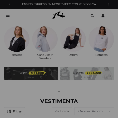
ENVÍOS EXPRESS EN MONTEVIDEO CON PEDIDOS YA

Básicos
Canguros y
Denim
Remeras
Sweaters
VESTIMENTA
Ver
Recomendados