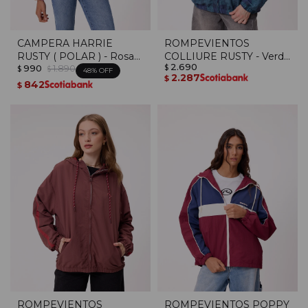
CAMPERA HARRIE
ROMPEVIENTOS
RUSTY ( POLAR ) - Rosa
COLLIURE RUSTY - Verde
2.690
990
1.890
Viejo
Oscuro
$
$
$
48
2.287
$
842
$
ROMPEVIENTOS
ROMPEVIENTOS POPPY