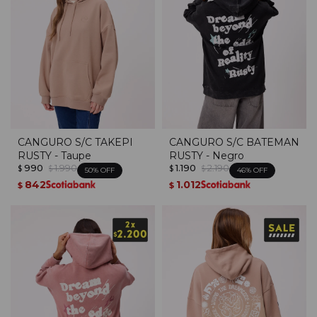
CANGURO S/C TAKEPI
CANGURO S/C BATEMAN
RUSTY - Taupe
RUSTY - Negro
990
1.990
1.190
2.190
$
$
$
$
50
46
842
1.012
$
$