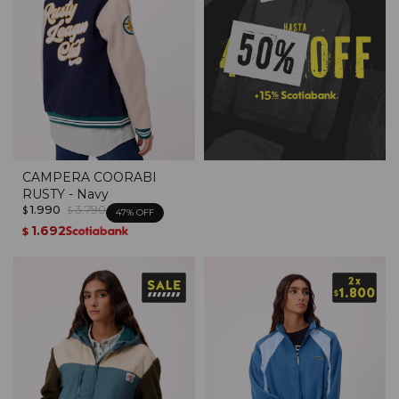
CAMPERA COORABI
RUSTY - Navy
1.990
3.790
$
$
47
1.692
$