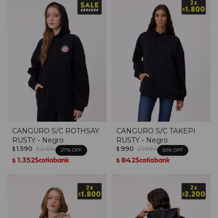
CANGURO S/C ROTHSAY
CANGURO S/C TAKEPI
RUSTY - Negro
RUSTY - Negro
1.590
2.190
990
1.990
$
$
$
$
27
50
1.352
842
$
$