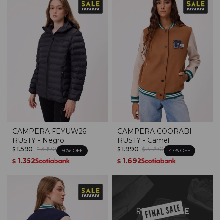
CAMPERA FEYUW26
CAMPERA COORABI
RUSTY - Negro
RUSTY - Camel
1.590
3.190
1.990
3.790
$
$
$
$
50
47
1.352
1.692
$
$