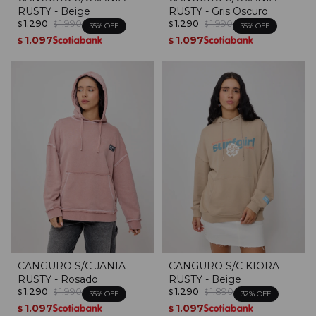
RUSTY - Beige
RUSTY - Gris Oscuro
1.290
1.990
1.290
1.990
$
$
$
$
35
35
1.097
1.097
$
$
CANGURO S/C JANIA
CANGURO S/C KIORA
RUSTY - Rosado
RUSTY - Beige
1.290
1.990
1.290
1.890
$
$
$
$
35
32
1.097
1.097
$
$