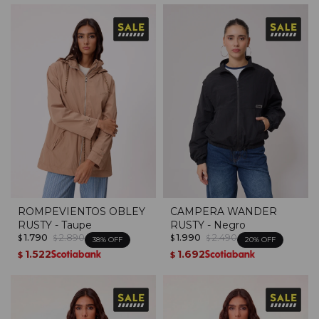
ROMPEVIENTOS OBLEY
CAMPERA WANDER
RUSTY - Taupe
RUSTY - Negro
1.790
2.890
1.990
2.490
$
$
$
$
38
20
1.522
1.692
$
$