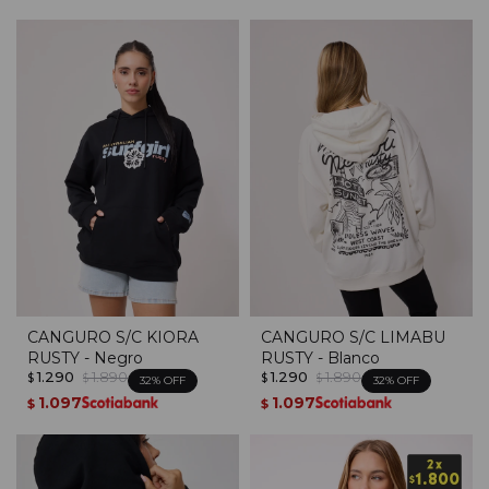
CANGURO S/C KIORA
CANGURO S/C LIMABU
RUSTY - Negro
RUSTY - Blanco
1.290
1.890
1.290
1.890
$
$
$
$
32
32
1.097
1.097
$
$