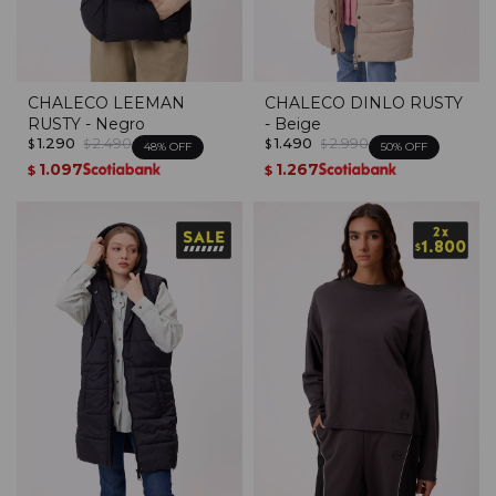
CHALECO LEEMAN
CHALECO DINLO RUSTY
RUSTY - Negro
- Beige
1.290
2.490
1.490
2.990
$
$
$
$
48
50
1.097
1.267
$
$