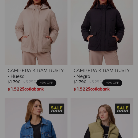
CAMPERA KIRAM RUSTY
CAMPERA KIRAM RUSTY
- Hueso
- Negro
1.790
3.290
1.790
3.290
$
$
$
$
46
46
1.522
1.522
$
$