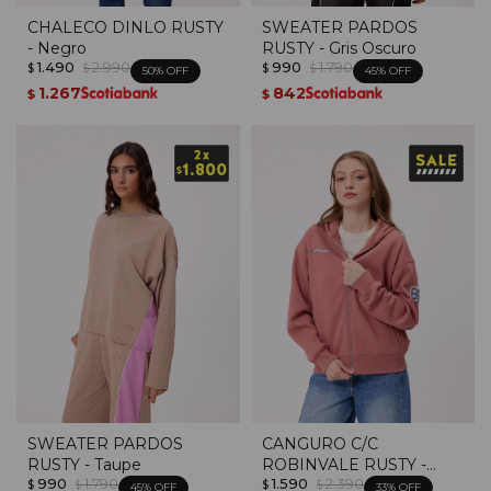
CHALECO DINLO RUSTY
SWEATER PARDOS
- Negro
RUSTY - Gris Oscuro
1.490
2.990
990
1.790
$
$
$
$
50
45
1.267
842
$
$
SWEATER PARDOS
CANGURO C/C
RUSTY - Taupe
ROBINVALE RUSTY -
990
1.790
1.590
2.390
Salmon
$
$
$
$
45
33