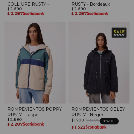
COLLIURE RUSTY -
RUSTY - Bordeaux
2.690
2.690
Cocoa
$
$
2.287
2.287
$
$
ROMPEVIENTOS POPPY
ROMPEVIENTOS OBLEY
RUSTY - Taupe
RUSTY - Negro
2.690
1.790
2.890
$
$
$
38
2.287
$
1.522
$