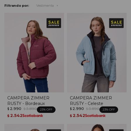
Filtrando por:
Vestimenta
CAMPERA ZIMMER
CAMPERA ZIMMER
RUSTY - Bordeaux
RUSTY - Celeste
2.990
3.890
2.990
3.890
$
$
$
$
23
23
2.542
2.542
$
$