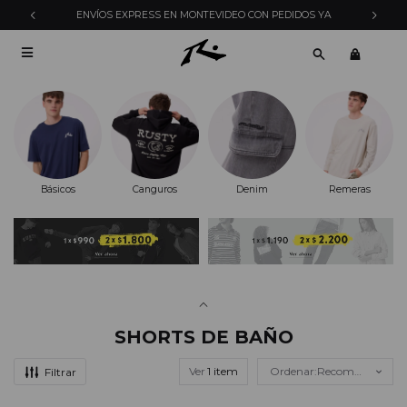
ENVÍOS EXPRESS EN MONTEVIDEO CON PEDIDOS YA

Básicos
Canguros
Denim
Remeras
SHORTS DE BAÑO
Ver
Recomendados