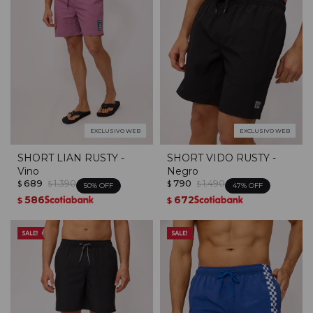
EXCLUSIVO WEB
EXCLUSIVO WEB
SHORT LIAN RUSTY -
SHORT VIDO RUSTY -
Vino
Negro
689
1.390
790
1.490
$
$
$
$
50
47
586
672
$
$