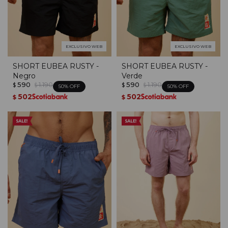
EXCLUSIVO WEB
EXCLUSIVO WEB
SHORT EUBEA RUSTY -
SHORT EUBEA RUSTY -
Negro
Verde
590
1.190
590
1.190
$
$
$
$
50
50
502
502
$
$