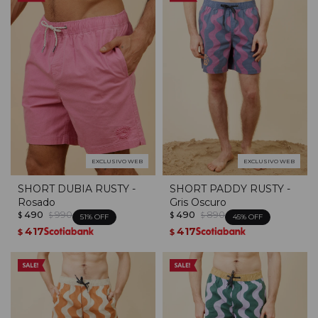
EXCLUSIVO WEB
EXCLUSIVO WEB
SHORT DUBIA RUSTY -
SHORT PADDY RUSTY -
Rosado
Gris Oscuro
490
990
490
890
$
$
$
$
51
45
417
417
$
$