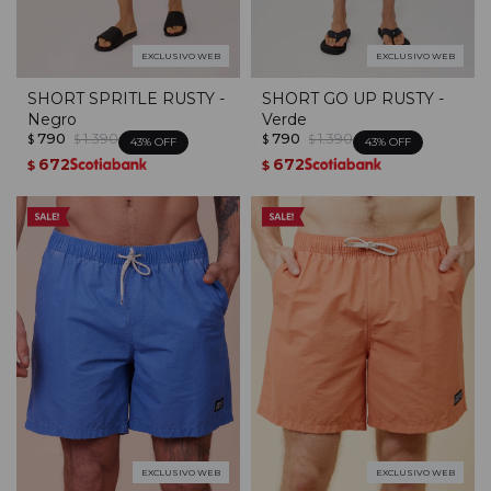
EXCLUSIVO WEB
EXCLUSIVO WEB
SHORT SPRITLE RUSTY -
SHORT GO UP RUSTY -
Negro
Verde
790
1.390
790
1.390
$
$
$
$
43
43
672
672
$
$
EXCLUSIVO WEB
EXCLUSIVO WEB