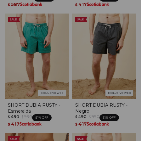
587
417
$
$
EXCLUSIVO WEB
EXCLUSIVO WEB
SHORT DUBIA RUSTY -
SHORT DUBIA RUSTY -
Esmeralda
Negro
490
990
490
990
$
$
$
$
51
51
417
417
$
$