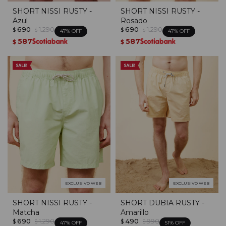
SHORT NISSI RUSTY -
SHORT NISSI RUSTY -
Azul
Rosado
690
1.290
690
1.290
$
$
$
$
47
47
587
587
$
$
EXCLUSIVO WEB
EXCLUSIVO WEB
SHORT NISSI RUSTY -
SHORT DUBIA RUSTY -
Matcha
Amarillo
690
1.290
490
990
$
$
$
$
47
51