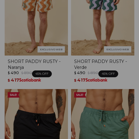
EXCLUSIVO WEB
EXCLUSIVO WEB
SHORT PADDY RUSTY -
SHORT PADDY RUSTY -
Naranja
Verde
490
890
490
890
$
$
$
$
45
45
417
417
$
$