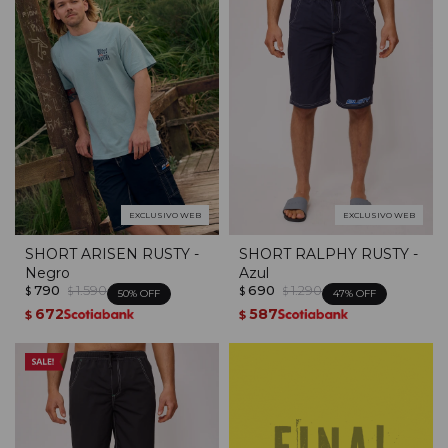
EXCLUSIVO WEB
EXCLUSIVO WEB
SHORT ARISEN RUSTY -
SHORT RALPHY RUSTY -
Negro
Azul
790
1.590
690
1.290
$
$
$
$
50
47
672
587
$
$