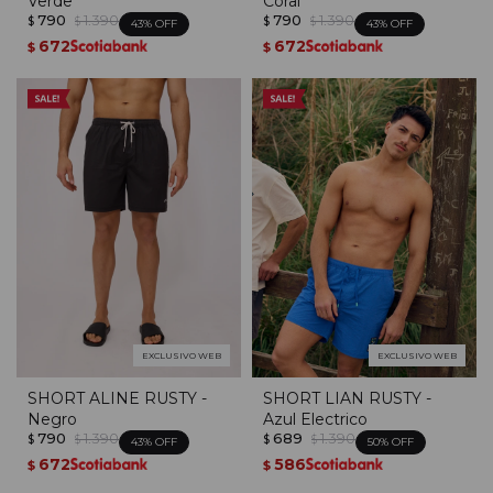
Verde
Coral
790
1.390
790
1.390
$
$
$
$
43
43
672
672
$
$
EXCLUSIVO WEB
EXCLUSIVO WEB
SHORT ALINE RUSTY -
SHORT LIAN RUSTY -
Negro
Azul Electrico
790
1.390
689
1.390
$
$
$
$
43
50
672
586
$
$