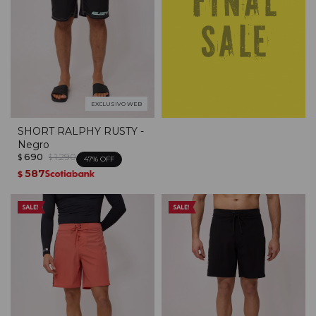
EXCLUSIVO WEB
SHORT RALPHY RUSTY -
Negro
690
1.290
$
$
47
587
$