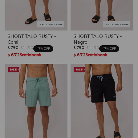
EXCLUSIVO WEB
EXCLUSIVO WEB
SHORT TALO RUSTY -
SHORT TALO RUSTY -
Coral
Negro
790
1.490
790
1.490
$
$
$
$
47
47
672
672
$
$