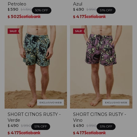
Petroleo
Azul
590
1.190
490
990
$
$
$
$
50
51
502
417
$
$
EXCLUSIVO WEB
EXCLUSIVO WEB
SHORT CITNOS RUSTY -
SHORT CITNOS RUSTY -
Verde
Vino
490
990
490
990
$
$
$
$
51
51
417
417
$
$