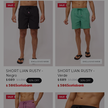
EXCLUSIVO WEB
EXCLUSIVO WEB
SHORT LIAN RUSTY -
SHORT LIAN RUSTY -
Negro
Verde
689
1.390
689
1.390
$
$
$
$
50
50
586
586
$
$