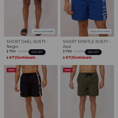
EXCLUSIVO WEB
EXCLUSIVO WEB
SHORT DAEL RUSTY -
SHORT SPRITLE RUSTY -
Negro
Azul
790
1.490
790
1.390
$
$
$
$
47
43
672
672
$
$