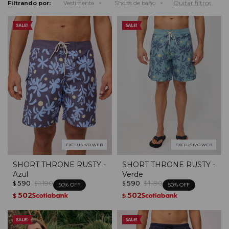
Quitar filtros
Filtrando por:
Vestimenta
Shorts de baño
EXCLUSIVO WEB
EXCLUSIVO WEB
SHORT THRONE RUSTY -
SHORT THRONE RUSTY -
Azul
Verde
590
1.190
590
1.190
$
$
$
$
50
50
502
502
$
$