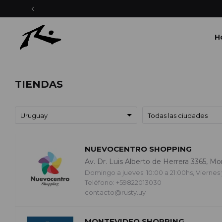
ENVÍOS EXPRESS EN MONTEVIDEO CON PEDIDOS YA
H
TIENDAS
NUEVOCENTRO SHOPPING
Av. Dr. Luis Alberto de Herrera 3365, M
Domingo a jueves: 10:00 a 21:00hs, Viernes 
Teléfono: +59822013030
contacto@rusty.uy
MONTEVIDEO SHOPPING