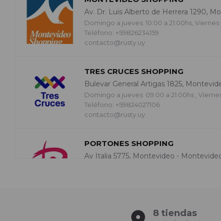
Av. Dr. Luis Alberto de Herrera 1290, M
Domingo a jueves: 10:00 a 21:00hs, Viernes 
Teléfono: +59826234159
contacto@rusty.uy
TRES CRUCES SHOPPING
Bulevar General Artigas 1825, Montevid
Domingo a jueves: 09:00 a 21:00hs , Vierne
Teléfono: +59824027106
contacto@rusty.uy
PORTONES SHOPPING
Av Italia 5775, Montevideo - Montevideo
Domingo a jueves: 10:00 a 21:00hs, Viernes 
Teléfono: +59826008845
contacto@rusty.uy
8 tiendas
SALTO