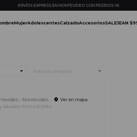
ombre
Mujer
Adolescentes
Calzado
Accesorios
SALE
JEAN $9
ontevideo - Montevideo.
Ver en mapa
y sábados: 10:00 a 22:00hs.