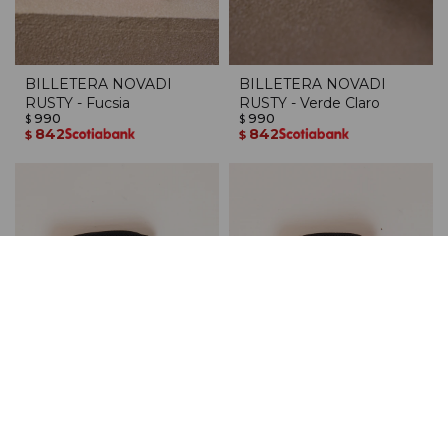
BILLETERA NOVADI
BILLETERA NOVADI
RUSTY - Fucsia
RUSTY - Verde Claro
990
990
$
$
842
842
$
$