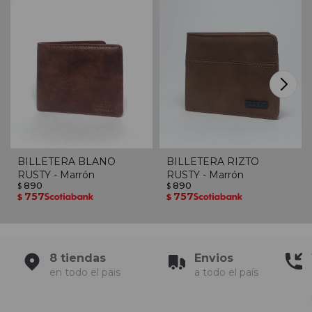
BILLETERA BLANO
BILLETERA RIZTO
RUSTY - Marrón
RUSTY - Marrón
890
890
$
$
757
757
$
$
8 tiendas
Envios
en todo el pais
a todo el país