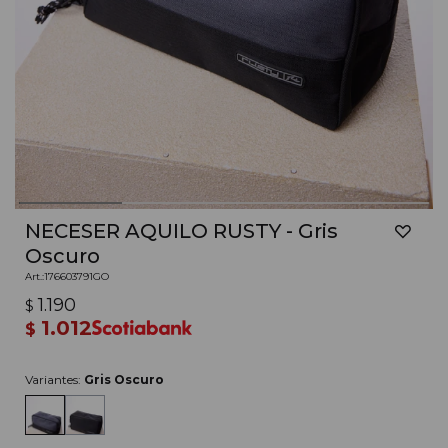
NECESER AQUILO RUSTY - Gris
Oscuro
176603791GO
1.190
$
1.012
$
Variantes:
Gris Oscuro