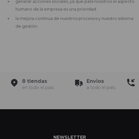
generar acciones sociales, ya que para nosotros el aspecto
humano de la empresa es una prioridad;
la mejora continua de nuestros procesos y nuestro sistema
de gestión.
8 tiendas
Envios
en todo el pais
a todo el país
NEWSLETTER