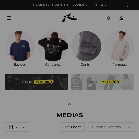
ENVÍOS EXPRESS EN MONTEVIDEO CON PEDIDOS YA

Básicos
Canguros
Denim
Remeras
MEDIAS
Ver
Recomendados