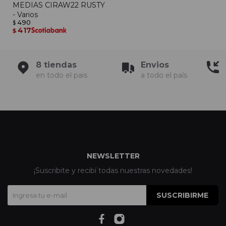
MEDIAS CIRAW22 RUSTY
- Varios
490
$
417
$
8 tiendas
Envios
en todo el pais
a todo el país
NEWSLETTER
¡Suscribite y recibí todas nuestras novedades!
SUSCRIBIRME