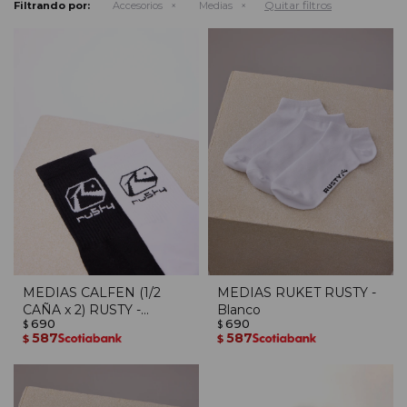
Quitar filtros
Filtrando por:
Accesorios
Medias
MEDIAS CALFEN (1/2
MEDIAS RUKET RUSTY -
CAÑA x 2) RUSTY -
Blanco
690
690
Blanco/negro
$
$
587
587
$
$