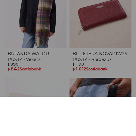
BUFANDA WALOU
BILLETERA NOVADIW26
RUSTY - Violeta
RUSTY - Bordeaux
990
1.190
$
$
842
1.012
$
$