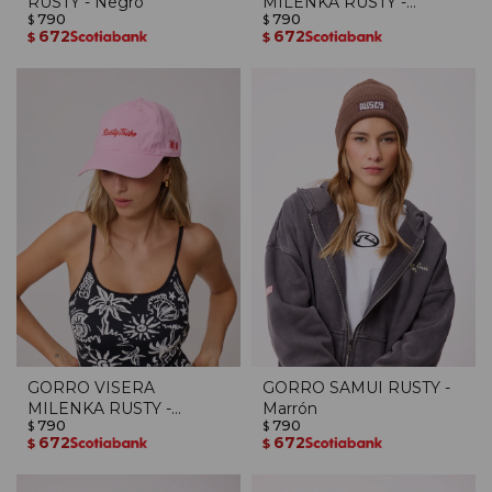
RUSTY - Negro
MILENKA RUSTY -
790
790
$
Celeste
$
672
672
$
$
GORRO VISERA
GORRO SAMUI RUSTY -
MILENKA RUSTY -
Marrón
790
790
Rosado
$
$
672
672
$
$