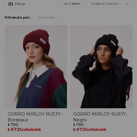
Ver
Recomendados
Filtrando por:
Accesorios
GORRO MIRLOY RUSTY -
GORRO MIRLOY RUSTY -
Bordeaux
Negro
790
790
$
$
672
672
$
$