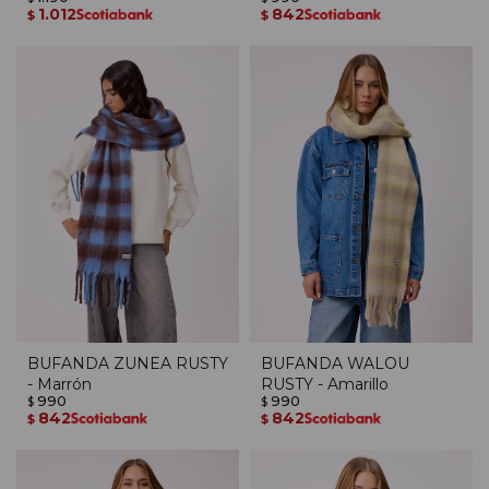
1.012
842
$
$
BUFANDA ZUNEA RUSTY
BUFANDA WALOU
- Marrón
RUSTY - Amarillo
990
990
$
$
842
842
$
$