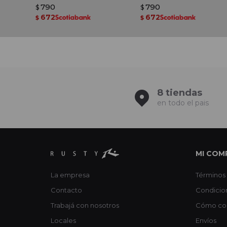
Celeste
790
790
$
$
672
672
$
$
8 tiendas
en todo el pais
MI COM
La empresa
Términos 
Contacto
Condicio
Trabajá con nosotros
Cómo co
Locales
Envíos