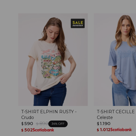
T-SHIRT ELPHIN RUSTY -
T-SHIRT CECILLE
Crudo
Celeste
590
890
1.190
$
$
$
34
1.012
502
$
$