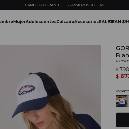
ENVÍOS EXPRESS EN MONTEVIDEO CON PEDIDOS YA
ombre
Mujer
Adolescentes
Calzado
Accesorios
SALE
JEAN $9
GOR
Bla
7023
79
$
67
$
Variant