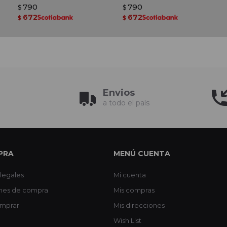
790
790
$
$
672
672
$
$
Envios
a todo el país
PRA
MENÚ CUENTA
legales
Mi cuenta
nes de compra
Mis compras
mprar
Mis direcciones
Wish List