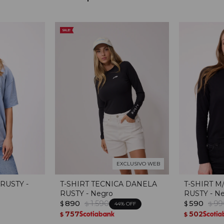
EXCLUSIVO WEB
 RUSTY -
T-SHIRT TECNICA DANELA
T-SHIRT M
RUSTY - Negro
RUSTY - N
890
1.590
590
99
$
$
$
$
44
757
502
$
$