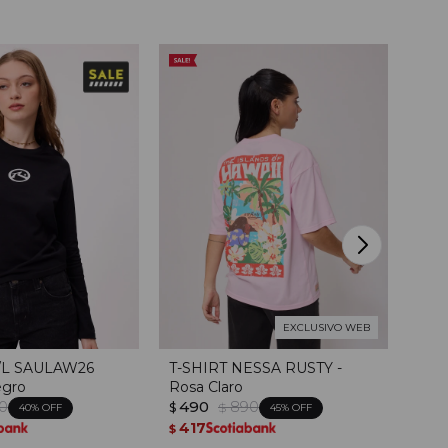
EXCLUSIVO WEB
/L SAULAW26
T-SHIRT NESSA RUSTY -
T-S
egro
Rosa Claro
Ver
0
490
890
59
$
$
$
40
45
417
50
$
$