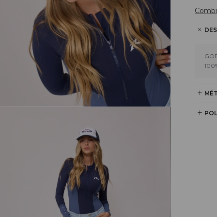
Combi
DES
GOR
100
MÉT
POL