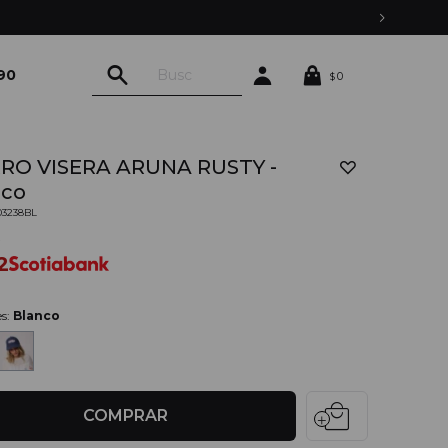
90
0
$
RO VISERA ARUNA RUSTY -
nco
03238BL
0
2
es:
Blanco
local_mall
COMPRAR