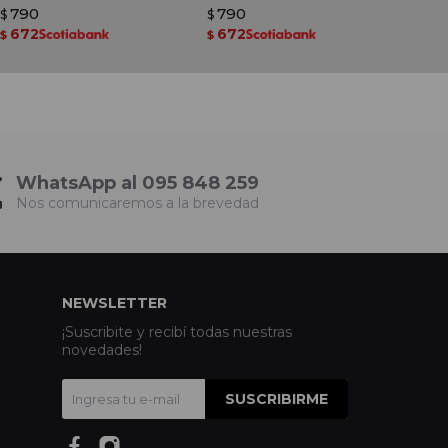
790
790
$
$
672
672
$
$
WhatsApp al 095 848 259
Nos comunicaremos a la brevedad
NEWSLETTER
¡Suscribite y recibí todas nuestras
novedades!
SUSCRIBIRME