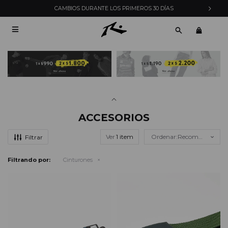
RIMEROS 30 DÍAS
ENVÍOS EXPRESS EN MONTEVIDE

ACCESORIOS
Ver
Recomendados
Filtrando por:
Cinturones