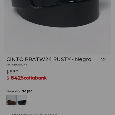
CINTO PRATW24 RUSTY - Negro
101901650NE
990
$
842
$
Variantes:
Negro