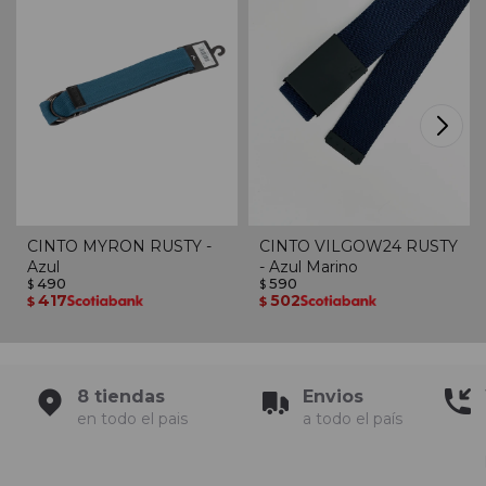
CINTO MYRON RUSTY -
CINTO VILGOW24 RUSTY
Azul
- Azul Marino
490
590
$
$
417
502
$
$
8 tiendas
Envios
en todo el pais
a todo el país