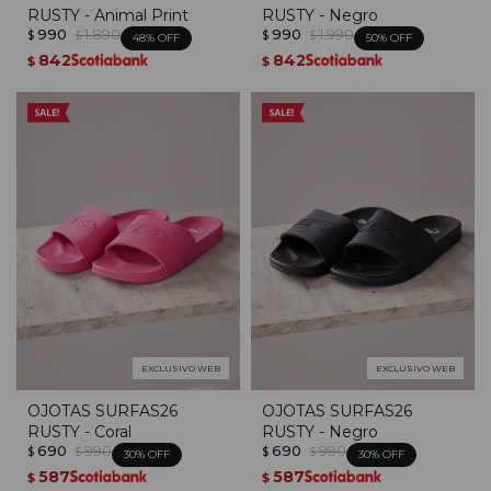
RUSTY - Animal Print
RUSTY - Negro
990
1.890
990
1.990
$
$
$
$
48
50
842
842
$
$
EXCLUSIVO WEB
EXCLUSIVO WEB
OJOTAS SURFAS26
OJOTAS SURFAS26
RUSTY - Coral
RUSTY - Negro
690
990
690
990
$
$
$
$
30
30
587
587
$
$