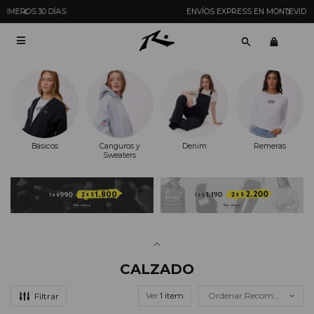
ENVÍOS EXPRESS EN MONTEVIDEO CON PEDIDOS YA

Básicos
Canguros y
Denim
Remeras
Sweaters
CALZADO
Ver
Recomendados