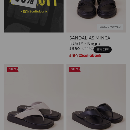
EXCLUSIVO WEB
SANDALIAS MINCA
RUSTY - Negro
990
2.190
$
$
55
842
$