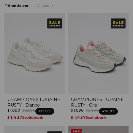
Filtrando por:
Calzado
CHAMPIONES LORAINE
CHAMPIONES LORAINE
RUSTY - Blanco
RUSTY - Gris
1.690
2.990
1.690
2.990
$
$
$
$
43
43
1.437
1.437
$
$