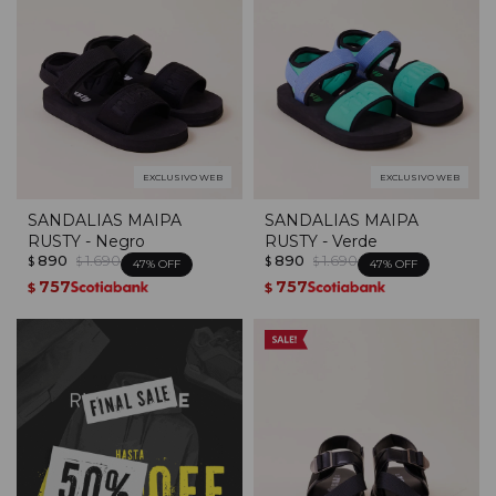
EXCLUSIVO WEB
EXCLUSIVO WEB
SANDALIAS MAIPA
SANDALIAS MAIPA
RUSTY - Negro
RUSTY - Verde
890
1.690
890
1.690
$
$
$
$
47
47
757
757
$
$