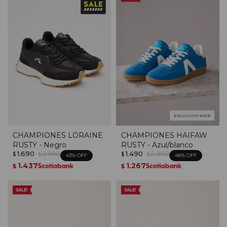
EXCLUSIVO WEB
CHAMPIONES LORAINE
CHAMPIONES HAIFAW
RUSTY - Negro
RUSTY - Azul/blanco
1.690
2.990
1.490
2.890
$
$
$
$
43
48
1.437
1.267
$
$