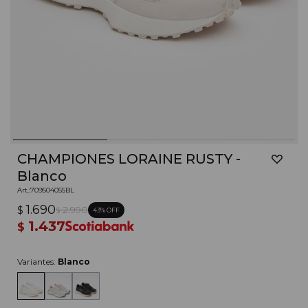
CHAMPIONES LORAINE RUSTY -
Blanco
709504055BL
1.690
$
2.990
43
$
1.437
$
Variantes:
Blanco