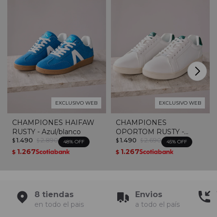
EXCLUSIVO WEB
EXCLUSIVO WEB
CHAMPIONES HAIFAW
CHAMPIONES
RUSTY - Azul/blanco
OPORTOM RUSTY -
1.490
2.890
1.490
2.690
Blanco / Verde
$
$
$
$
48
45
1.267
1.267
$
$
8 tiendas
Envios
en todo el pais
a todo el país