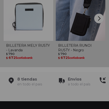
BILLETERA MELY RUSTY
BILLETERA RUNOI
- Lavanda
RUSTY - Negro
790
790
$
$
672
672
$
$
8 tiendas
Envios
en todo el pais
a todo el país