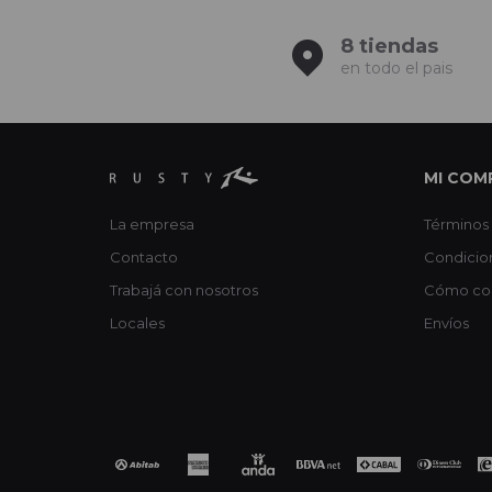
8 tiendas
en todo el pais
MI COM
La empresa
Términos 
Contacto
Condicio
Trabajá con nosotros
Cómo co
Locales
Envíos