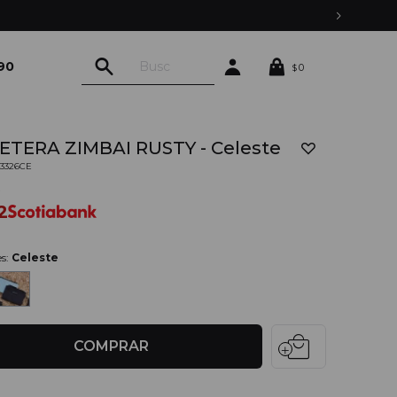
90
0
$
ETERA ZIMBAI RUSTY - Celeste
03326CE
0
2
es:
Celeste
local_mall
COMPRAR