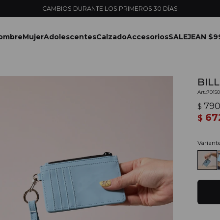
ENVÍOS EXPRESS EN MONTEVIDEO CON PEDIDOS YA
ombre
Mujer
Adolescentes
Calzado
Accesorios
SALE
JEAN $9
BILL
7015
79
$
67
$
Variant