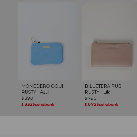
MONEDERO OQUI
BILLETERA RUBI
RUSTY - Azul
RUSTY - Lila
390
790
$
$
332
672
$
$