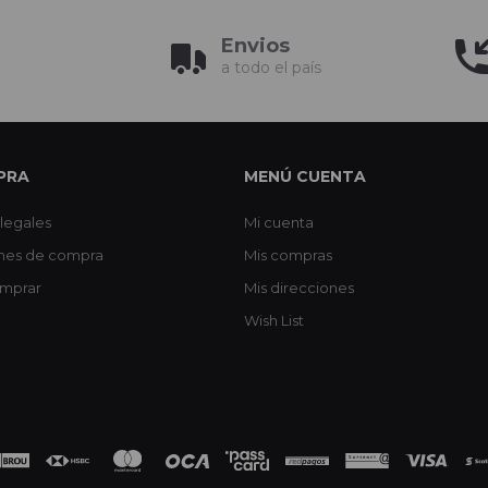
Envios
a todo el país
PRA
MENÚ CUENTA
legales
Mi cuenta
nes de compra
Mis compras
mprar
Mis direcciones
Wish List