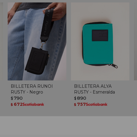
BILLETERA RUNOI
BILLETERA ALYA
RUSTY - Negro
RUSTY - Esmeralda
790
890
$
$
672
757
$
$