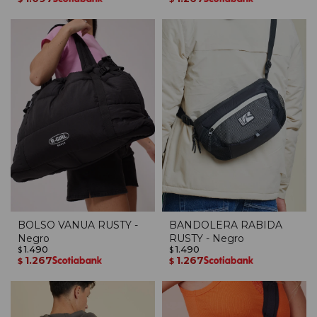
BOLSO VANUA RUSTY -
BANDOLERA RABIDA
Negro
RUSTY - Negro
1.490
1.490
$
$
1.267
1.267
$
$