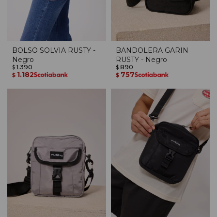
BOLSO SOLVIA RUSTY -
BANDOLERA GARIN
Negro
RUSTY - Negro
1.390
890
$
$
1.182
757
$
$