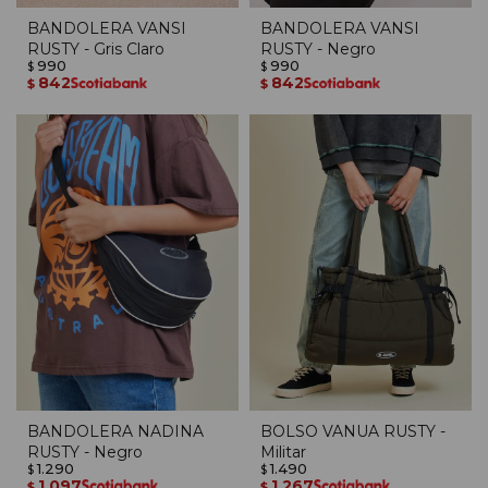
BANDOLERA VANSI
BANDOLERA VANSI
RUSTY - Gris Claro
RUSTY - Negro
990
990
$
$
842
842
$
$
BANDOLERA NADINA
BOLSO VANUA RUSTY -
RUSTY - Negro
Militar
1.290
1.490
$
$
1.097
1.267
$
$