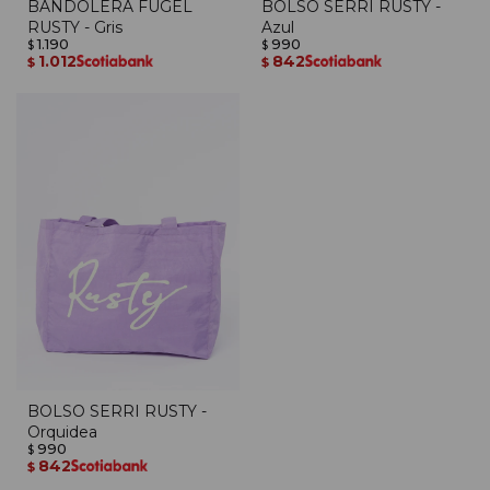
BANDOLERA FUGEL
BOLSO SERRI RUSTY -
RUSTY - Gris
Azul
1.190
990
$
$
1.012
842
$
$
BOLSO SERRI RUSTY -
Orquidea
990
$
842
$