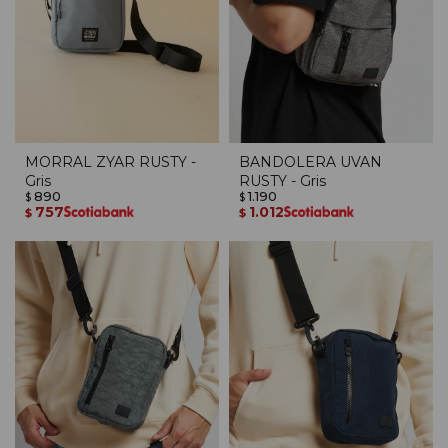
MORRAL ZYAR RUSTY -
BANDOLERA UVAN
Gris
RUSTY - Gris
890
1.190
$
$
757
1.012
$
$