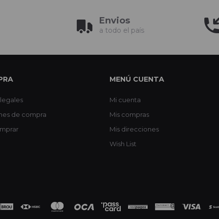
Envios
a todo el país
PRA
MENÚ CUENTA
legales
Mi cuenta
nes de compra
Mis compras
mprar
Mis direcciones
Wish List