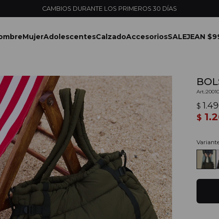
ombre
Mujer
Adolescentes
Calzado
Accesorios
SALE
JEAN $9
BOLS
2001
1.4
$
1.
$
Variant