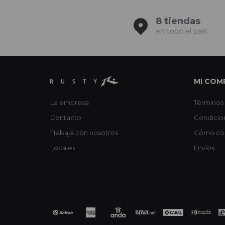
8 tiendas
en todo el pais
MI COM
La empresa
Términos 
Contacto
Condicio
Trabajá con nosotros
Cómo co
Locales
Envíos