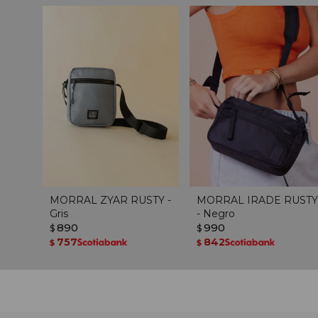
MORRAL ZYAR RUSTY -
MORRAL IRADE RUSTY
Gris
- Negro
890
990
$
$
757
842
$
$