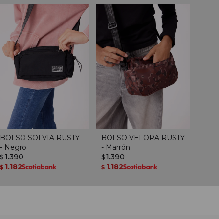
BOLSO SOLVIA RUSTY
BOLSO VELORA RUSTY
- Negro
- Marrón
1.390
1.390
$
$
1.182
1.182
$
$