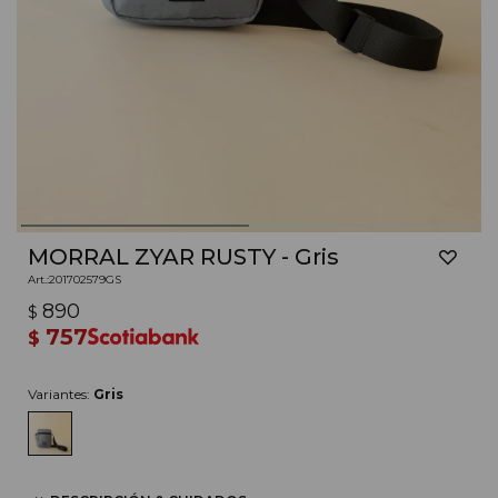
MORRAL ZYAR RUSTY - Gris
201702579GS
890
$
757
$
Variantes:
Gris