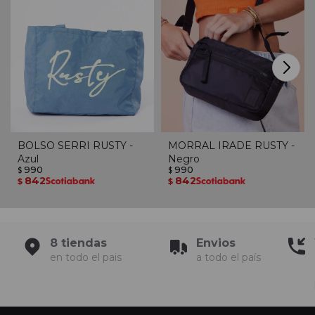
BOLSO SERRI RUSTY -
MORRAL IRADE RUSTY -
Azul
Negro
990
990
$
$
842
842
$
$
8 tiendas
Envios
en todo el pais
a todo el país