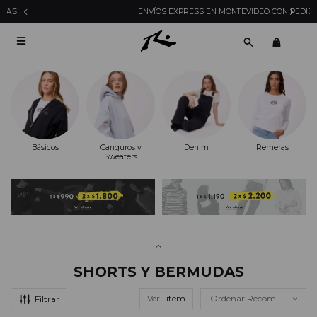
ENVÍOS EXPRESS EN MONTEVIDEO CON PEDIDOS YA

Básicos
Canguros y
Denim
Remeras
Sweaters
SHORTS Y BERMUDAS
Ver
Recomendados