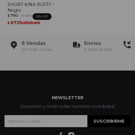
SHORT KINA RUSTY -
Negro
790
1.690
$
$
53
672
$
8 tiendas
Envios
en todo el pais
a todo el país
NEWSLETTER
¡Suscribite y recibí todas nuestras novedades!
SUSCRIBIRME