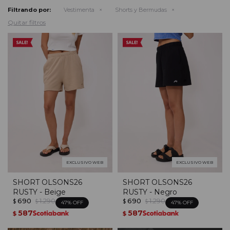
Filtrando por:
Vestimenta
Shorts y Bermudas
Quitar filtros
EXCLUSIVO WEB
EXCLUSIVO WEB
SHORT OLSONS26
SHORT OLSONS26
RUSTY - Beige
RUSTY - Negro
690
1.290
690
1.290
$
$
$
$
47
47
587
587
$
$