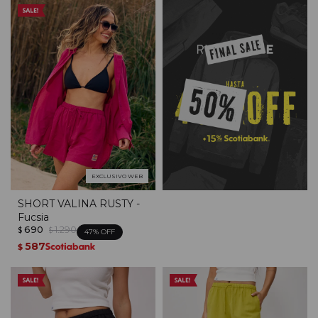
EXCLUSIVO WEB
SHORT VALINA RUSTY -
Fucsia
690
1.290
$
$
47
587
$