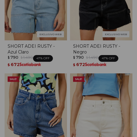
EXCLUSIVO WEB
EXCLUSIVO WEB
SHORT ADEI RUSTY -
SHORT ADEI RUSTY -
Azul Claro
Negro
790
1.490
790
1.490
$
$
$
$
47
47
672
672
$
$