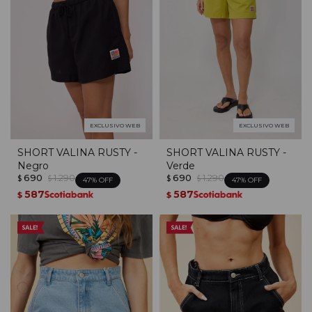
EXCLUSIVO WEB
EXCLUSIVO WEB
SHORT VALINA RUSTY -
SHORT VALINA RUSTY -
Negro
Verde
690
1.290
690
1.290
$
$
$
$
47
47
587
587
$
$