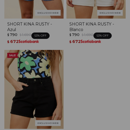
EXCLUSIVO WEB
EXCLUSIVO WEB
SHORT KINA RUSTY -
SHORT KINA RUSTY -
Azul
Blanco
790
1.690
790
1.690
$
$
$
$
53
53
672
672
$
$
EXCLUSIVO WEB