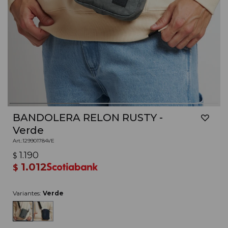
BANDOLERA RELON RUSTY -
Verde
129901784VE
1.190
$
1.012
$
Variantes:
Verde