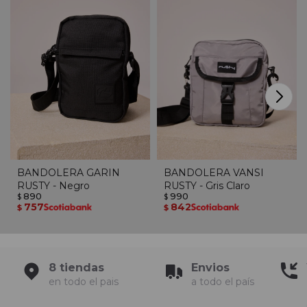
BANDOLERA GARIN
BANDOLERA VANSI
RUSTY - Negro
RUSTY - Gris Claro
890
990
$
$
757
842
$
$
8 tiendas
Envios
en todo el pais
a todo el país