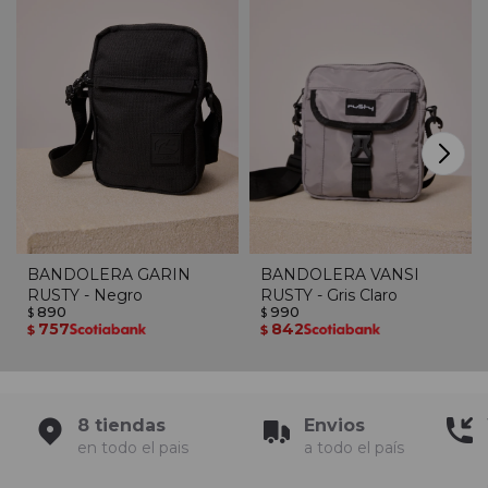
BANDOLERA GARIN
BANDOLERA VANSI
RUSTY - Negro
RUSTY - Gris Claro
890
990
$
$
757
842
$
$
8 tiendas
Envios
en todo el pais
a todo el país