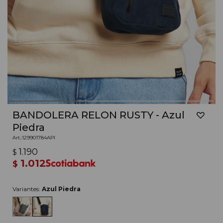
BANDOLERA RELON RUSTY - Azul
Piedra
129901784API
1.190
$
1.012
$
Variantes:
Azul Piedra