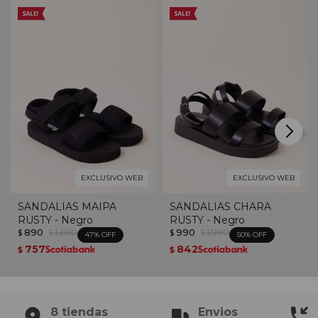
EXCLUSIVO WEB
EXCLUSIVO WEB
SANDALIAS MAIPA
SANDALIAS CHARA
RUSTY - Negro
RUSTY - Negro
890
1.690
990
1.990
$
$
$
$
47
50
757
842
$
$
8 tiendas
Envios