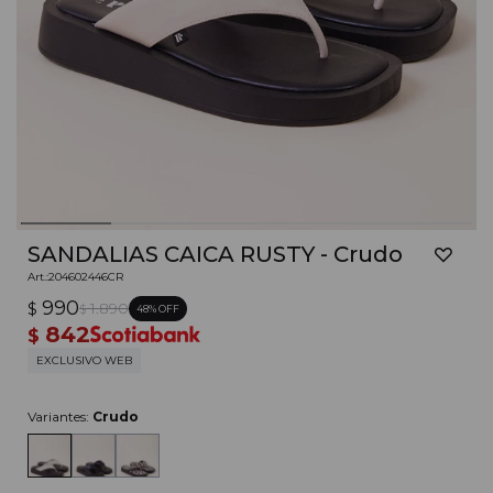
SANDALIAS CAICA RUSTY - Crudo
204602446CR
990
$
1.890
48
$
842
$
EXCLUSIVO WEB
Variantes:
Crudo