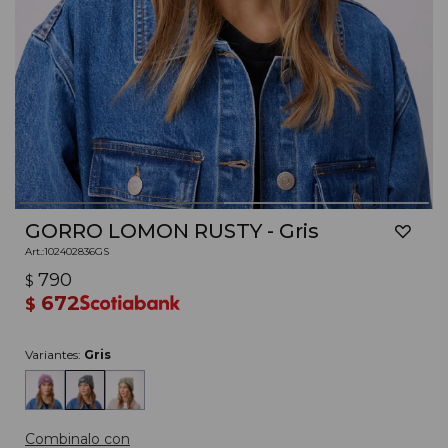
GORRO LOMON RUSTY - Gris
102402836GS
790
$
672
$
Variantes:
Gris
Combinalo con