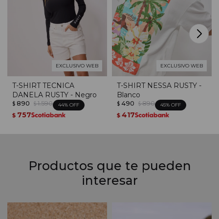
EXCLUSIVO WEB
EXCLUSIVO WEB
T-SHIRT TECNICA
T-SHIRT NESSA RUSTY -
DANELA RUSTY - Negro
Blanco
890
1.590
490
890
$
$
$
$
44
45
757
417
$
$
Productos que te pueden
interesar