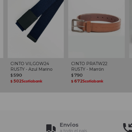
CINTO VILGOW24
CINTO PRATW22
RUSTY - Azul Marino
RUSTY - Marrón
590
790
$
$
502
672
$
$
Envios
a todo el país