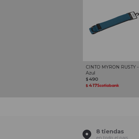
CINTO MYRON RUSTY -
Azul
490
$
417
$
8 tiendas
en todo el pais