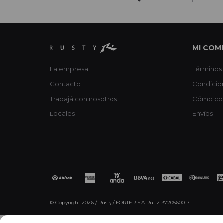
MI COM
La empresa
Términos 
Contacto
Condicio
Trabajá con nosotros
Cómo co
Locales
Envíos
© Copyright 2026 / Rusty / FORTER S.A Rut 213720560017