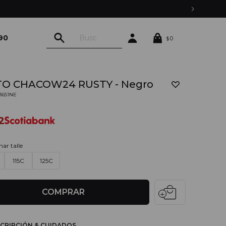
90
0
$
TO CHACOW24 RUSTY - Negro
01651NE
0
2
nar talle
115C
125C
local_mall
COMPRAR
CRIPCIÓN & CUIDADOS