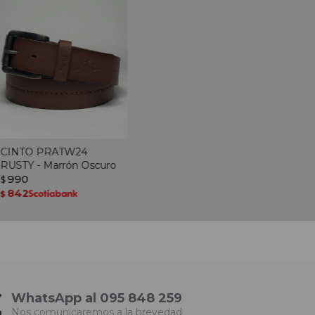
CINTO PRATW24
RUSTY - Marrón Oscuro
990
$
842
$
WhatsApp al 095 848 259
Nos comunicaremos a la brevedad