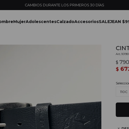
CAMBIOS DURANTE LOS PRIMEROS 30 DÍAS
ombre
Mujer
Adolescentes
Calzado
Accesorios
SALE
JEAN $9
CIN
1019
79
$
67
$
Seleccio
110C
DES