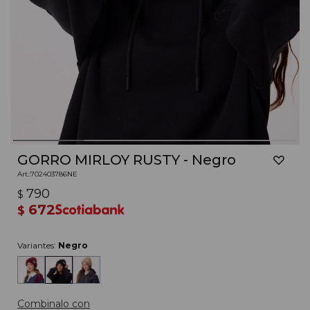
GORRO MIRLOY RUSTY - Negro
702403786NE
790
$
672
$
Variantes:
Negro
Combinalo con