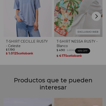
EXCLUSIVO WEB
T-SHIRT CECILLE RUSTY
T-SHIRT NESSA RUSTY -
- Celeste
Blanco
1.190
490
890
$
$
$
45
1.012
$
417
$
Productos que te pueden
interesar