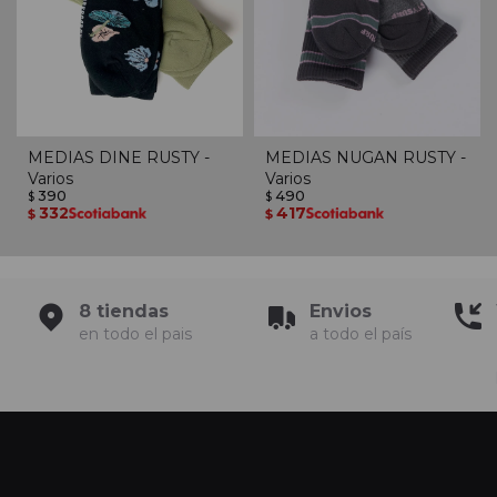
MEDIAS DINE RUSTY -
MEDIAS NUGAN RUSTY -
Varios
Varios
390
490
$
$
332
417
$
$
8 tiendas
Envios
en todo el pais
a todo el país