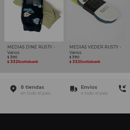
MEDIAS DINE RUSTY -
MEDIAS VEDER RUSTY -
Varios
Varios
390
390
$
$
332
332
$
$
8 tiendas
Envios
en todo el pais
a todo el país