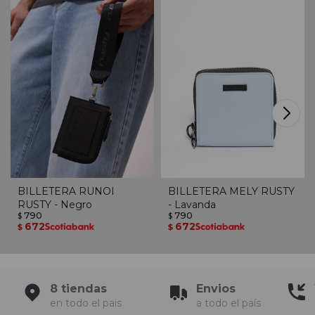
BILLETERA RUNOI
BILLETERA MELY RUSTY
RUSTY - Negro
- Lavanda
790
790
$
$
672
672
$
$
8 tiendas
Envios
en todo el pais
a todo el país