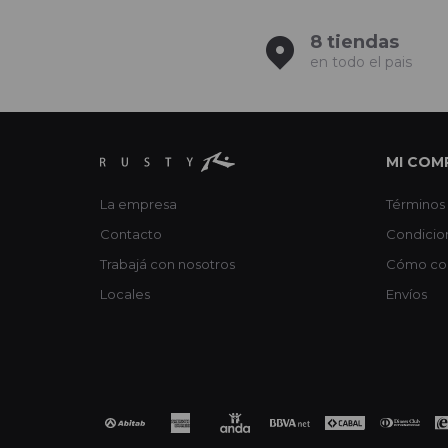
8 tiendas
en todo el pais
MI COM
La empresa
Términos 
Contacto
Condicio
Trabajá con nosotros
Cómo co
Locales
Envíos