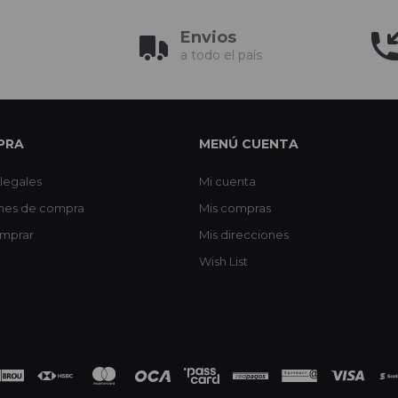
Envios
a todo el país
PRA
MENÚ CUENTA
legales
Mi cuenta
nes de compra
Mis compras
mprar
Mis direcciones
Wish List