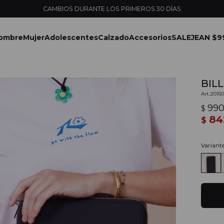
ENVÍOS EXPRESS EN MONTEVIDEO CON PEDIDOS YA
ombre
Mujer
Adolescentes
Calzado
Accesorios
SALE
JEAN $9
BILL
2015
99
$
84
$
Variant