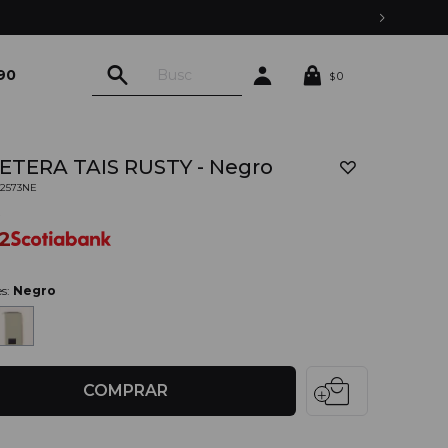
90
0
$
ETERA TAIS RUSTY - Negro
02573NE
0
2
es:
Negro
local_mall
COMPRAR