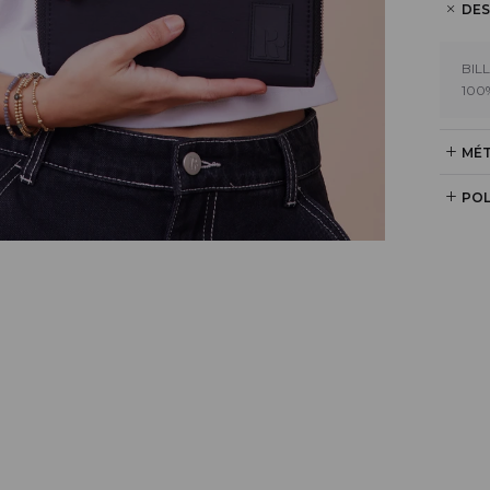
DES
BIL
100
MÉT
POL