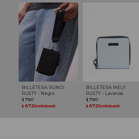
BILLETERA RUNOI
BILLETERA MELY
RUSTY - Negro
RUSTY - Lavanda
790
790
$
$
672
672
$
$