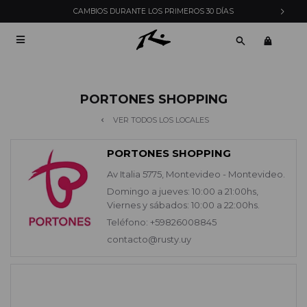
CAMBIOS DURANTE LOS PRIMEROS 30 DÍAS

PORTONES SHOPPING
VER TODOS LOS LOCALES
PORTONES SHOPPING
Av Italia 5775, Montevideo - Montevideo.
Domingo a jueves: 10:00 a 21:00hs,
Viernes y sábados: 10:00 a 22:00hs.
Teléfono: +59826008845
contacto@rusty.uy