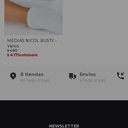
MEDIAS NICOL RUSTY -
Varios
490
$
417
$
8 tiendas
Envios
en todo el pais
a todo el país
NEWSLETTER