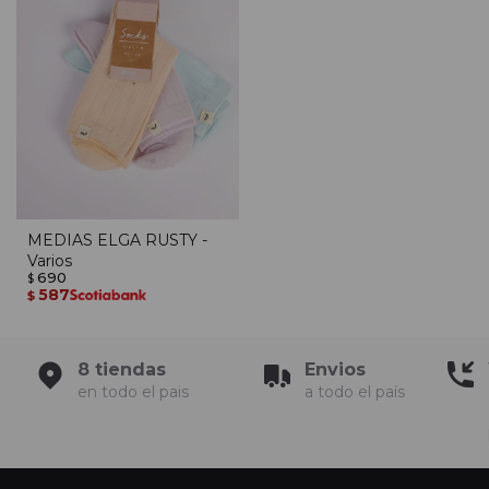
MEDIAS ELGA RUSTY -
Varios
690
$
587
$
8 tiendas
Envios
en todo el pais
a todo el país