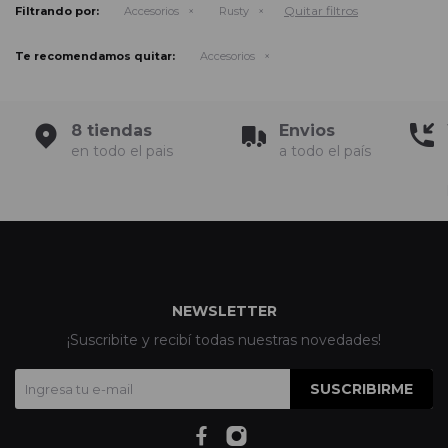
Quitar filtros
Filtrando por:
Accesorios
Rusty
Te recomendamos quitar:
Accesorios
8 tiendas
Envios
en todo el pais
a todo el país
NEWSLETTER
¡Suscribite y recibí todas nuestras novedades!
SUSCRIBIRME