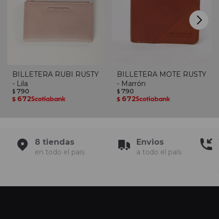
BILLETERA RUBI RUSTY
BILLETERA MOTE RUSTY
- Lila
- Marrón
790
790
$
$
672
672
$
$
8 tiendas
Envios
en todo el pais
a todo el país