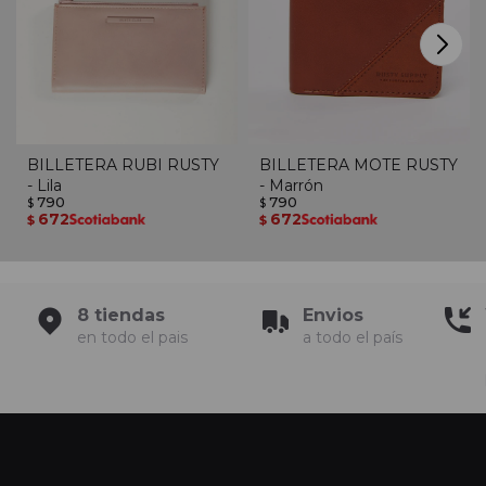
BILLETERA RUBI RUSTY
BILLETERA MOTE RUSTY
- Lila
- Marrón
790
790
$
$
672
672
$
$
8 tiendas
Envios
en todo el pais
a todo el país