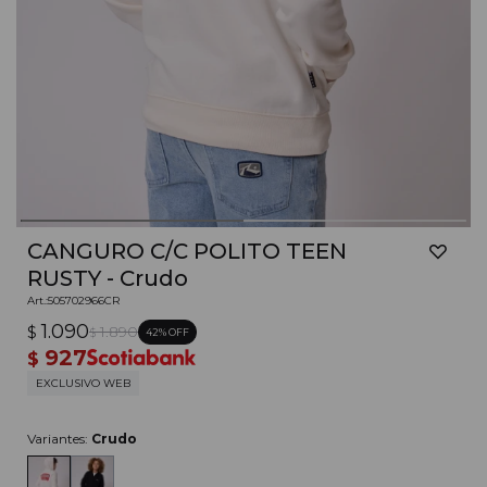
CANGURO C/C POLITO TEEN
RUSTY - Crudo
505702966CR
1.090
$
1.890
42
$
927
$
EXCLUSIVO WEB
Variantes:
Crudo