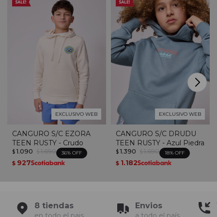
EXCLUSIVO WEB
EXCLUSIVO WEB
CANGURO S/C EZORA
CANGURO S/C DRUDU
TEEN RUSTY - Crudo
TEEN RUSTY - Azul Piedra
1.090
1.690
1.390
1.690
$
$
$
$
36
18
927
1.182
$
$
8 tiendas
Envios
en todo el pais
a todo el país