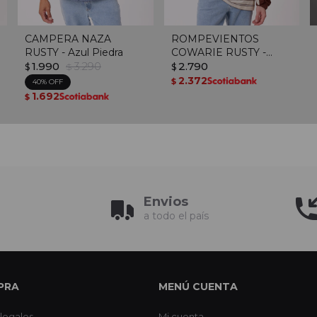
CAMPERA NAZA
ROMPEVIENTOS
RUSTY - Azul Piedra
COWARIE RUSTY -
1.990
3.290
Cocoa
2.790
$
$
$
2.372
$
40
1.692
$
Envios
a todo el país
PRA
MENÚ CUENTA
legales
Mi cuenta