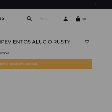
ENVÍOS EXPRESS EN MON
90
0
$
PEVIENTOS ALUCIO RUSTY -
l
02808AZ
Este artículo está agotado.