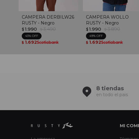
CAMPERA DERBILW26
CAMPERA WOLLO
RUSTY - Negro
RUSTY - Negro
1.990
3.490
1.990
3.890
$
$
$
$
43
49
1.692
1.692
$
$
8 tiendas
en todo el pais
MI COM
La empresa
Términos 