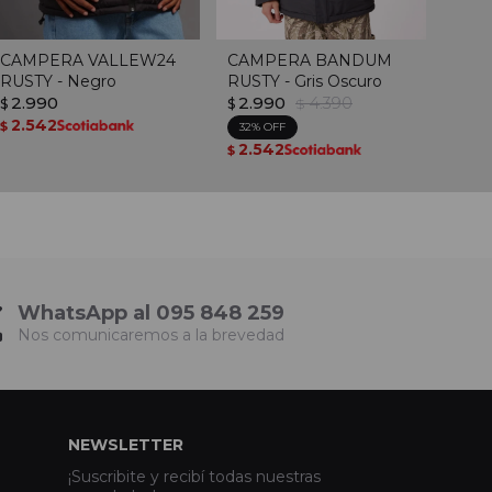
CAMPERA VALLEW24
CAMPERA BANDUM
RUSTY - Negro
RUSTY - Gris Oscuro
2.990
2.990
4.390
$
$
$
2.542
$
32
2.542
$
WhatsApp al 095 848 259
Nos comunicaremos a la brevedad
NEWSLETTER
¡Suscribite y recibí todas nuestras