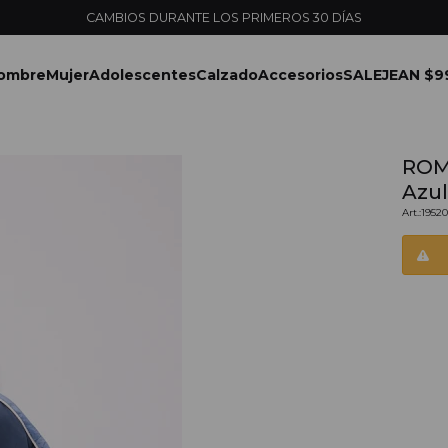
ombre
Mujer
Adolescentes
Calzado
Accesorios
SALE
JEAN $9
ROM
Azu
1952