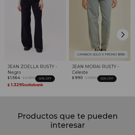
CAMBIOS SOLO X PROMO $990
JEAN ZOELLA RUSTY -
JEAN MORAI RUSTY -
Negro
Celeste
1.564
2.590
990
1.990
$
$
$
$
40
50
1.329
$
Productos que te pueden
interesar