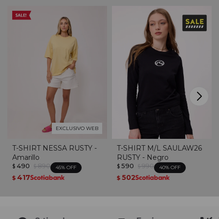
EXCLUSIVO WEB
T-SHIRT NESSA RUSTY -
T-SHIRT M/L SAULAW26
Amarillo
RUSTY - Negro
490
890
590
990
$
$
$
$
45
40
417
502
$
$