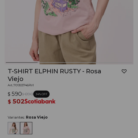
T-SHIRT ELPHIN RUSTY - Rosa
Viejo
701303746RVI
590
$
890
34
$
502
$
Variantes:
Rosa Viejo