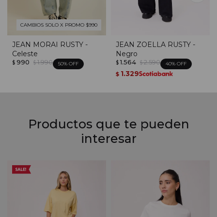
CAMBIOS SOLO X PROMO $990
JEAN MORAI RUSTY -
JEAN ZOELLA RUSTY -
Celeste
Negro
990
1.990
1.564
2.590
$
$
$
$
50
40
1.329
$
Productos que te pueden
interesar