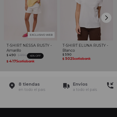
EXCLUSIVO WEB
T-SHIRT NESSA RUSTY -
T-SHIRT ELUNA RUSTY -
Amarillo
Blanco
590
490
890
$
$
$
45
502
$
417
$
8 tiendas
Envios
en todo el pais
a todo el país