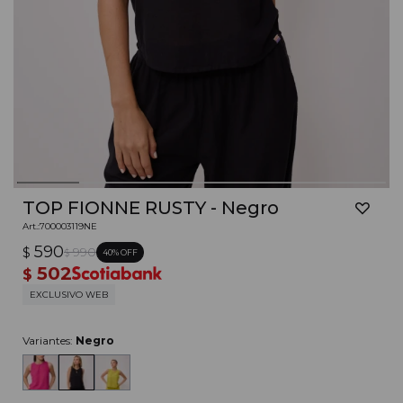
TOP FIONNE RUSTY - Negro
700003119NE
590
$
990
40
$
502
$
EXCLUSIVO WEB
Variantes:
Negro