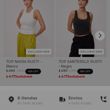
EXCLUSIVO WEB
EXCLUSIVO WEB
TOP NAIRA RUSTY -
TOP SANTERSLD RUSTY
Blanco
- Negro
490
890
490
790
$
$
$
$
45
38
417
417
$
$
8 tiendas
Envios
en todo el pais
a todo el país