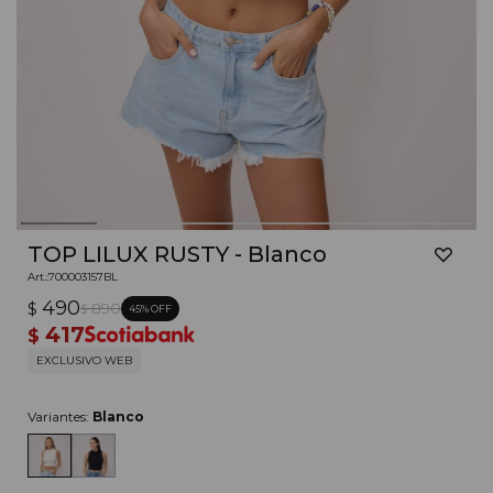
TOP LILUX RUSTY - Blanco
700003157BL
490
$
890
45
$
417
$
EXCLUSIVO WEB
Variantes:
Blanco