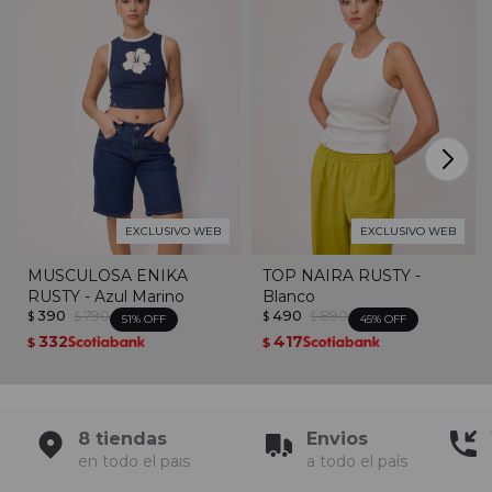
EXCLUSIVO WEB
EXCLUSIVO WEB
MUSCULOSA ENIKA
TOP NAIRA RUSTY -
RUSTY - Azul Marino
Blanco
390
790
490
890
$
$
$
$
51
45
332
417
$
$
8 tiendas
Envios
en todo el pais
a todo el país