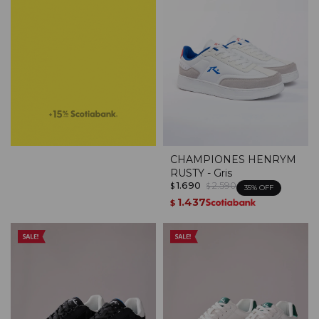
CHAMPIONES HENRYM
RUSTY - Gris
1.690
2.590
$
$
35
1.437
$