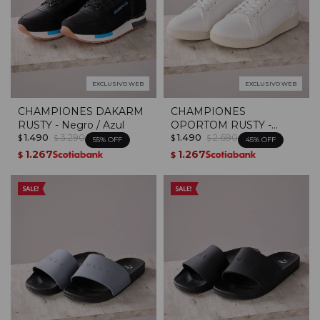
EXCLUSIVO WEB
EXCLUSIVO WEB
CHAMPIONES DAKARM
CHAMPIONES
RUSTY - Negro / Azul
OPORTOM RUSTY -
1.490
3.290
1.490
2.690
Blanco / Verde
$
$
$
$
55
45
1.267
1.267
$
$