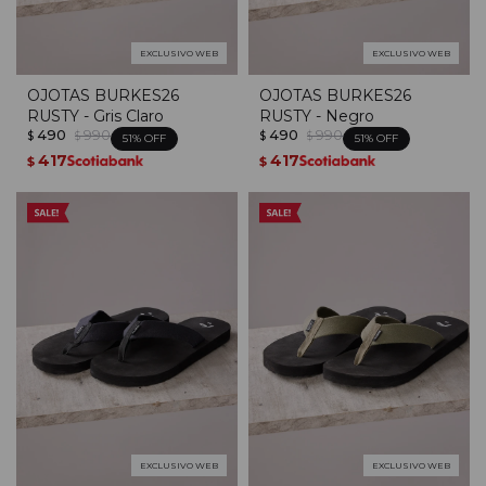
EXCLUSIVO WEB
EXCLUSIVO WEB
OJOTAS BURKES26
OJOTAS BURKES26
RUSTY - Gris Claro
RUSTY - Negro
490
990
490
990
$
$
$
$
51
51
417
417
$
$
EXCLUSIVO WEB
EXCLUSIVO WEB