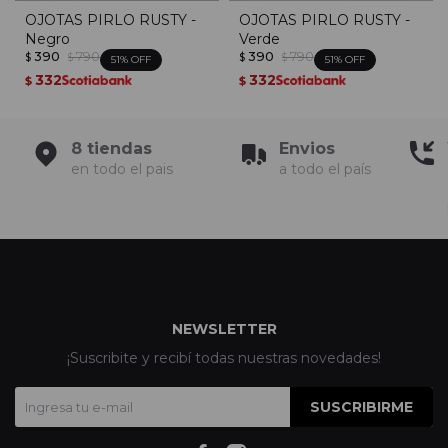
OJOTAS PIRLO RUSTY -
OJOTAS PIRLO RUSTY -
Negro
Verde
390
790
390
790
$
$
$
$
51
51
332
332
$
$
8 tiendas
Envios
en todo el pais
a todo el país
NEWSLETTER
¡Suscribite y recibí todas nuestras novedades!
SUSCRIBIRME