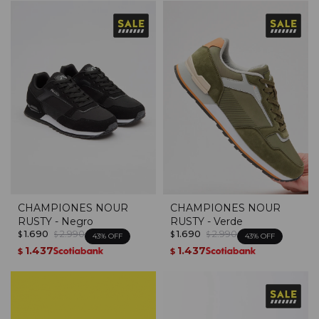
CHAMPIONES NOUR
CHAMPIONES NOUR
RUSTY - Negro
RUSTY - Verde
1.690
2.990
1.690
2.990
$
$
$
$
43
43
1.437
1.437
$
$