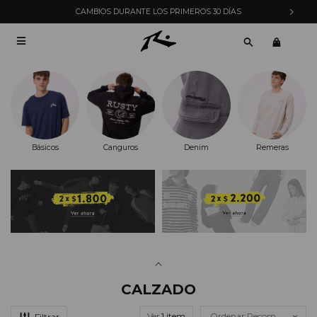
ENVÍOS EXPRESS EN MONTEVIDEO CON PEDIDOS YA

Básicos
Canguros
Denim
Remeras
CALZADO
Ver
Recomendados