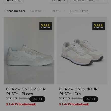
Quitar filtros
Filtrando por:
Calzado
Talle 42
CHAMPIONES MEIER
CHAMPIONES NOUR
RUSTY - Blanco
RUSTY - Gris
1.690
2.990
1.690
2.990
$
$
$
$
43
43
1.437
1.437
$
$