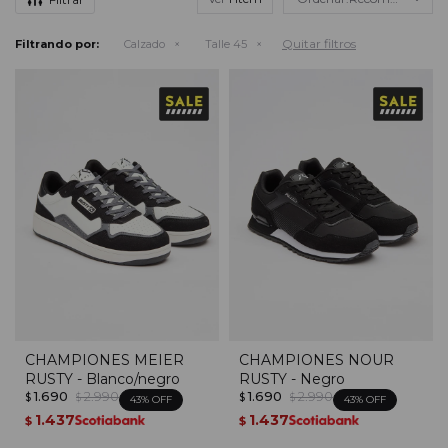
Quitar filtros
Filtrando por:
Calzado
Talle 45
CHAMPIONES MEIER
CHAMPIONES NOUR
RUSTY - Blanco/negro
RUSTY - Negro
1.690
2.990
1.690
2.990
$
$
$
$
43
43
1.437
1.437
$
$