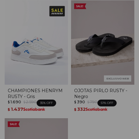
EXCLUSIVO WEB
CHAMPIONES HENRYM
OJOTAS PIRLO RUSTY -
RUSTY - Gris
Negro
1.690
2.590
390
790
$
$
$
$
35
51
1.437
332
$
$