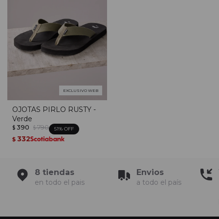
EXCLUSIVO WEB
OJOTAS PIRLO RUSTY -
Verde
390
790
$
$
51
332
$
8 tiendas
Envios
en todo el pais
a todo el país