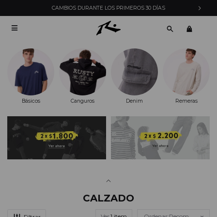
CAMBIOS DURANTE LOS PRIMEROS 30 DÍAS

Básicos
Canguros
Denim
Remeras
CALZADO
Ver
Recomendados